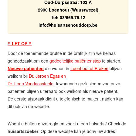
Oud-Dorpsstraat 103 A
2990 Loenhout (Wuustwezel)
Tel: 03/669.75.12
eb.prodduonestrasiuh@ofni
!! LET OP !!
Door de toenemende drukte in de praktijk zijn we helaas
genoodzaakt om een
gedeeltelijke patiëntenstop
te starten.
Nieuwe patiënten
die wonen in
Loenhout of Braken
blijven
welkom bij
Dr. Jeroen Egas en
Dr. Leen Vandecasteele
.
Inwonende gezinsleden van onze
patiënten blijven uiteraard ook welkom als nieuwe patiënt.
De eerste afspraak dient u telefonisch te maken, nadien kan
dit ook via de website.
Woont u buiten onze regio en zoekt u een huisarts? Check de
huisartszoeker
. Op deze website kan je adhv uw adres