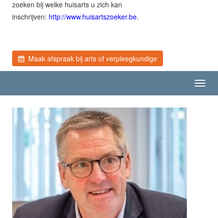
zoeken bij welke huisarts u zich kan
inschrijven:
http://www.huisartszoeker.be
.
Maak afspraak bij arts of verpleegkundige
Toggl
navig