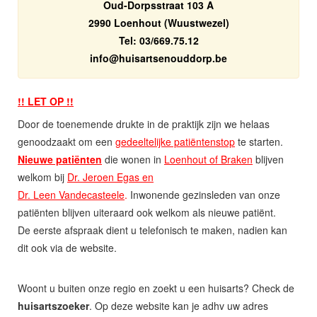
Oud-Dorpsstraat 103 A
2990 Loenhout (Wuustwezel)
Tel: 03/669.75.12
eb.prodduonestrasiuh@ofni
!! LET OP !!
Door de toenemende drukte in de praktijk zijn we helaas
genoodzaakt om een
gedeeltelijke patiëntenstop
te starten.
Nieuwe patiënten
die wonen in
Loenhout of Braken
blijven
welkom bij
Dr. Jeroen Egas en
Dr. Leen Vandecasteele
.
Inwonende gezinsleden van onze
patiënten blijven uiteraard ook welkom als nieuwe patiënt.
De eerste afspraak dient u telefonisch te maken, nadien kan
dit ook via de website.
Woont u buiten onze regio en zoekt u een huisarts? Check de
huisartszoeker
. Op deze website kan je adhv uw adres