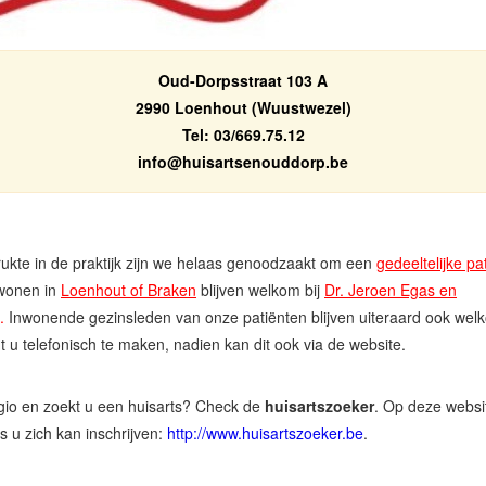
Oud-Dorpsstraat 103 A
2990 Loenhout (Wuustwezel)
Tel: 03/669.75.12
eb.prodduonestrasiuh@ofni
kte in de praktijk zijn we helaas genoodzaakt om een
gedeeltelijke pa
wonen in
Loenhout of Braken
blijven welkom bij
Dr. Jeroen Egas en
.
Inwonende gezinsleden van onze patiënten blijven uiteraard ook welk
t u telefonisch te maken, nadien kan dit ook via de website.
gio en zoekt u een huisarts? Check de
huisartszoeker
. Op deze websi
s u zich kan inschrijven:
http://www.huisartszoeker.be
.